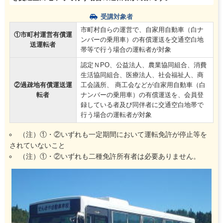
受講対象者
市町村自らの運営で、自家用自動車（白ナ
①市町村運営有償運
ンバーの乗用車）の有償運送を交通空白地
送運転者
帯等で行う場合の運転者が対象
認定ＮPO、公益法人、農業協同組合、消費
生活協同組合、医療法人、社会福祉人、商
②過疎地有償運送運
工会議所、 商工会などが自家用自動車（白
転者
ナンバーの乗用車）の有償運送を、会員登
録している者及び同伴者に交通空白地帯で
行う場合の運転者が対象
（注）①・②いずれも一定期間において運転免許が停止等を
されていないこと
（注）①・②いずれも二種免許所有者は必要ありません。