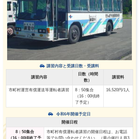
講習内容と受講日数・受講料
日数（時間
講習内容
講習料
数）
市町村運営有償運送等運転者講習
8：50集合
16,520円/1人
（16：00頃終
了予定）
令和6年開催予定日
開催日程
8：50集合
市町村有償運転者講習の開催日程は、お電話
（16：00頃終了予
等でお問い合わせください。（最小催行人員3