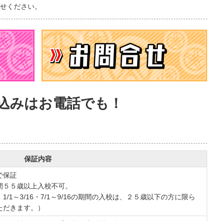
わせください。
込みはお電話でも！
保証内容
で保証
間５５歳以上入校不可。
1/1～3/16・7/1～9/16の期間の入校は、２５歳以下の方に限ら
ただきます。）