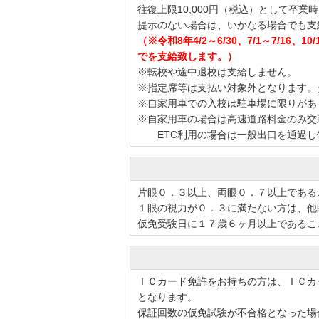
往復上限10,000円（税込）として卒
提示のない場合は、いかなる場合でも支
（※令和8年4/2～6/30、7/1～7/16
でを支給致します。）
※転校や途中退校は支給しません。
※指定席等は支払い対象外となります。
※自家用車での入校は駐車場に限りがあ
※自家用車の場合は高速道路料金のみ交
ETC利用の場合は一般出口を通過し
片眼０．３以上、両眼０．７以上である
１眼の視力が０．３に満たない方は、他
仮免受験日に１７歳６ヶ月以上であるこ
ＩＣカード免許をお持ちの方は、ＩＣカ
となります。
保証回数の仮免試験が不合格となった場