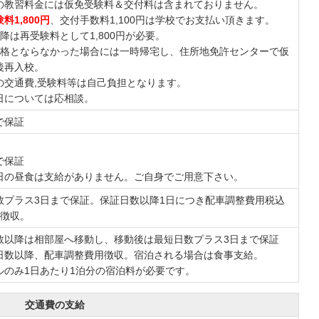
の教習料金には仮免受験料＆交付料は含まれておりません。
料1,800円
、交付手数料1,100円は学校でお支払い頂きます。
降は再受験料として1,800円が必要。
合格とならなかった場合には一時帰宅し、住所地免許センターで仮
後再入校。
の交通費,受験料等は自己負担となります。
日については応相談。
で保証
で保証
日の昼食は支給がありません。ご自身でご用意下さい。
数プラス3日まで保証。保証日数以降1日につき配車調整費用税込
0円徴収。
数以降は相部屋へ移動し、移動後は最短日数プラス3日まで保証
日数以降、配車調整費用徴収。宿泊される場合は食事支給。
ルのみ1日あたり1泊分の宿泊料が必要です。
交通費の支給