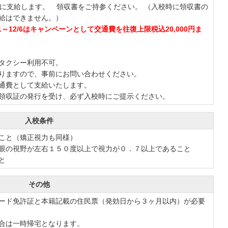
業時に支給します。 領収書をご持参ください。 （入校時に領収書の
給はできません。）
、10/1～12/6はキャンペーンとして交通費を往復上限税込20,000円ま
タクシー利用不可。
りますので、事前にお問い合わせください。
通費として支給いたします。
領収証の発行を受け、必ず入校時にご提示ください。
入校条件
こと（矯正視力も同様）
眼の視野が左右１５０度以上で視力が０．７以上であること
と
その他
ード免許証と本籍記載の住民票（発効日から３ヶ月以内）が必要
合は一時帰宅となります。