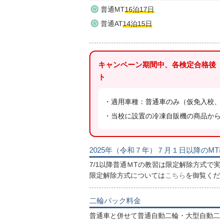
普通MT
16泊17日
普通AT
14泊15日
キャンペーン期間中、各検定合格後
ト
・適用車種：普通車のみ（仮免入校
・当校に設置の冷凍自販機の商品か
2025年（令和７年）７月１日以降のM
7/1以降普通ＭTの教習は限定解除方式で
限定解除方式については
こちら
を御覧くだ
二輪パック料金
普通車と併せて普通自動二輪・大型自動二