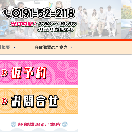
社概要
各種講習のご案内
要とアクセス
技能講習
自家用有償運送初任講習
高齢者・企業・学校向け講習
適性診断のご案内