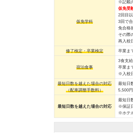
※記載
仮免受験
2回目以
仮免学科
3回で
免合格
その際
再入校
修了検定・卒業検定
卒業ま
3食支給
宿泊食事
卒業ま
※入校
最短日数を越えた場合の対応
最短日
（配車調整手数料）
5,50
最短日
最短日数を越えた場合の対応
※保証
※ホテ