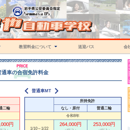
教習料金について
送迎バス
会
数
【通学】教習料金
【合宿】教習料金
支払い方法
会社概
沿革
PRICE
普通車の合宿免許料金
普通車MT
所持免許
通二輪
なし・原付
普通二輪
令和8年
,000円
264,000円
253,000円
1/10～1/22