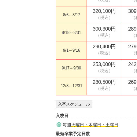
320,100円
309
8/6～8/17
300,300円
289
8/18～8/31
290,400円
279
9/1～9/16
253,000円
242
9/17～9/30
280,500円
269
12/8～12/31
入卒スケジュール
入校日
毎週
火曜日・木曜日・土曜日
最短卒業予定日数