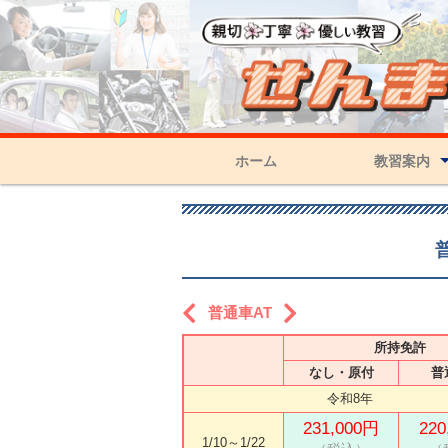
ホーム
教習案内
入校手続き
教習の流れ
教習車種と時限
営業・時間割
普通車AT
所持免許
なし・原付
普
令和8年
231,000円
220
1/10～1/22